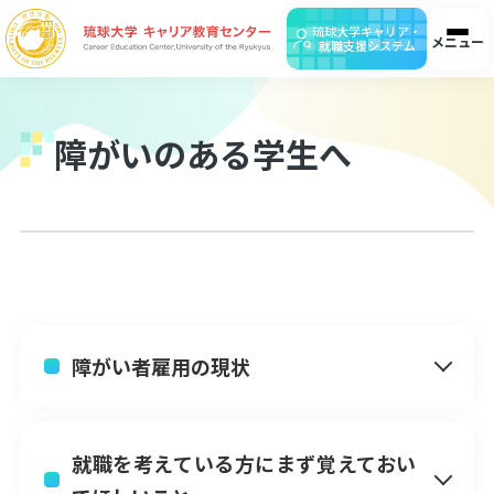
琉球大学キャリア・
メニュー
就職支援システム
障がいのある学生へ
ホーム
お知らせ
アクセス
お問合せ
検
在籍生の皆様へ
障がい者雇用の現状
企業・団体の皆様へ
就職を考えている方にまず覚えておい
保護者の皆様へ