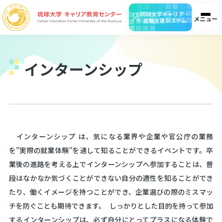
琉球大学キャリア・
メニュー
就職支援システム
インターンシップ
ホーム
お知らせ
アクセス
お問合せ
検
在籍生の皆様へ
インターンシップ は、気になる業界や企業や官公庁の業務
を”実際の就業体験”を通して知ることができるイベントです。卒
業後の進路を考える上でインターンシップへ参加することは、普
企業・団体の皆様へ
段はなかなか気づくことができない自分の適性を知ることができ
たり、働くイメージを持つことができ、企業選びの際のミスマッ
チを防ぐことも期待できます。 しっかりとした目的を持って参加
保護者の皆様へ
するインターンシップは、必ず自分にとってプラスになる体験で