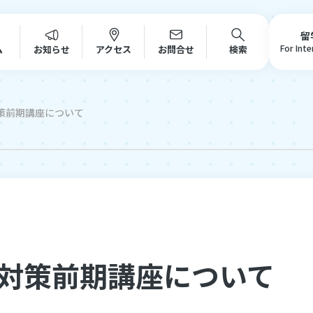
留
For Int
ム
お知らせ
アクセス
お問合せ
検索
策前期講座について
在籍生の皆様へ
保護者の皆様へ
対策前期講座について
キャリア教育センターについて