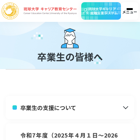
琉球大学キャリア・
メニュー
就職支援システム
ホーム
お知らせ
アクセス
お問合せ
検
卒業生の皆様へ
在籍生の皆様へ
企業・団体の皆様へ
卒業生の支援について
令和7年度（2025年４月１日～2026
保護者の皆様へ